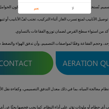
لتصميم. تُستخدم هذه الحوامل لتثبيت أقراص الناشر. يجب أن تكون الحوا
لا
نعم
وصيل الأنابيب لمنع تسرب الغاز. أثناء التركيب، تجنب لفّ الأنابيب أو ثن
أكد من استواء سطح القرص لضمان توزيع الفقاعات بالتساوي.
 موحد، وحجم الفقاعة وفقًا لمواصفات التصميم، وأن تدفق الهواء والضغط 
نظام معالجة المياه، بما في ذلك معدل التدفق التصميمي، وكفاءة نقل ا
ب أي حطام أو ملوثات تؤثر على أداء النظام. كما يجب فحصها بحثًا عن أي