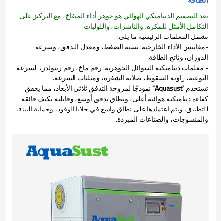
الطاقة
يعد التصميم الديناميكي الهوائي هو جوهر أداء المنفاخ، مع التركيز على
التكامل الأمثل للمكره، والناشرات، واللولبات.
تشمل المعلمات الرئيسية ما يلي:
-مقاييس الأداء الخارجية: نسبة الضغط، ومعدل التدفق، وسرعة
الدوران، وناتج الطاقة.
- معلمات ديناميكية السوائل الجوهرية: رقم ماخ، رقم رينولدز، السرعة
النوعية، زاوية السقوط، صلابة الشفرة، ومثلثات السرعة.
تستخدم
"Aquasust"
نموذجًا لمروحة التدفق ثلاثي الأبعاد، مما يحقق
كفاءة ديناميكية هوائية أعلى، ونطاق تدفق أوسع، وقابلية تكيف فائقة
للتطبيق، ويتم اعتمادها على نطاق واسع في خلايا الوقود، وحماية البيئة،
والمنسوجات، والصناعات المبردة.