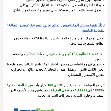
2. براءة اختراع المحمل الملكية U-Sure لتقليل التآكل الهيكلي.
3. تعمل تقنية طلاء DC من U-Sure على تعزيز مقاومة المواد للتآكل.
ثالثًا. تقنية محرك المغناطيس الدائم عالي السرعة: "مصدر الطاقة"
للقيادة الدقيقة
يعمل المحرك المتزامن ذو المغناطيس الدائم (PMSM) بمثابة جوهر
الطاقة للمنفاخ، مما يوفر:
-
كثافة طاقة عالية (>10 كيلو واط / لتر)، والكفاءة (>95٪)
، والحجم
الصغير.
- تصميم كهرومغناطيسي محسن: اختيار المغناطيس الدائم، وطوبولوجيا
الجزء الثابت/الدوار، وتقليل فقدان النحاس/الحديد، والإدارة الحرارية
تضمن الاستقرار التشغيلي.
تتراوح المواصفات الحالية بين
10 إلى 300 كيلو وات من الطاقة المقدرة
و10000 إلى 180000 دورة في الدقيقة
، مع توافق معزز لأنظمة الدوار
المقترنة وحلول التبريد ومحركات السرعة العالية.