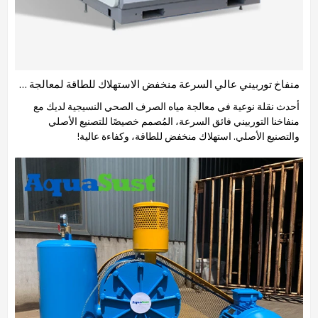
منفاخ توربيني عالي السرعة منخفض الاستهلاك للطاقة لمعالجة مياه الصرف الصحي ومعالجة الأغذية
أحدث نقلة نوعية في معالجة مياه الصرف الصحي النسيجية لديك مع
منفاخنا التوربيني فائق السرعة، المُصمم خصيصًا للتصنيع الأصلي
والتصنيع الأصلي. استهلاك منخفض للطاقة، وكفاءة عالية!