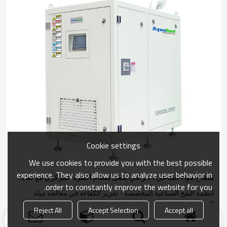
Cookie settings
We use cookies to provide you with the best possible
experience. They also allow us to analyze user behavior in
منفاخ هواء صناعي احترافي يعمل بنظام الطرد المركزي مع تعليق هوائي منفاخ هواء صناعي توربو لمعالجة مياه الصرف الصحي في محطات الطاقة
order to constantly improve the website for you.
أنظمة النفخ الصناعية المخصصة - تعزيز الكفاءة في معالجة مياه
الصرف الصحي لمحطات الطاقة.
Reject All
Accept Selection
Accept all