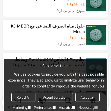
US $
136
-
146
نموذج:إم بي بي آر 19
حلول مياه الصرف الصناعي مع K3 MBBR
Media
US $
136
-
146
نموذج:إم بي بي آر 19
نظام RAS الخاص AS-MBBR78 وسائط
لأنظمة تربية الأحياء المائية المعاد تدويرها
Cookie settings
US $
150
-
160
We use cookies to provide you with the best possible
نموذج:AS-MBBR 78S
experience. They also allow us to analyze user behavior in
order to constantly improve the website for you.
نظام RAS الخاص AS-MBBR78 لوسائط
مياه الصرف الصحي لتربية الأحياء المائية
Reject All
Accept Selection
Accept all
US $
150
-
160
منزل
بحث
فئة
ارسال التحقيق
Marketing
Preferences
Analytics
Necessary
نموذج:AS-MBBR 78S